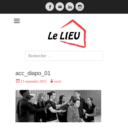
Facebook
Email
LinkedIn
Instagram
LE LIEU
Search
for:
acc_diapo_01
Posted
Author
13 septembre 2023
essef
on