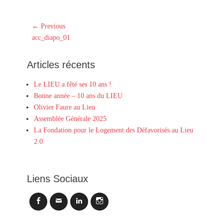
Navigation
← Previous
Previous
de
acc_diapo_01
post:
l’article
Articles récents
Le LIEU a fêté ses 10 ans !
Bonne année – 10 ans du LIEU
Olivier Faure au Lieu
Assemblée Générale 2025
La Fondation pour le Logement des Défavorisés au Lieu
2.0
Liens Sociaux
Facebook
Email
LinkedIn
Instagram