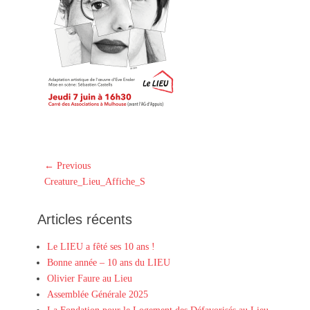
Navigation
← Previous
Previous
de
Creature_Lieu_Affiche_S
post:
l’article
Articles récents
Le LIEU a fêté ses 10 ans !
Bonne année – 10 ans du LIEU
Olivier Faure au Lieu
Assemblée Générale 2025