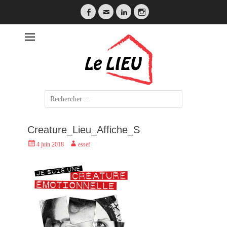
Facebook
Email
LinkedIn
Instagram
LE LIEU
Search
for:
Creature_Lieu_Affiche_S
Posted
Author
4 juin 2018
essef
on