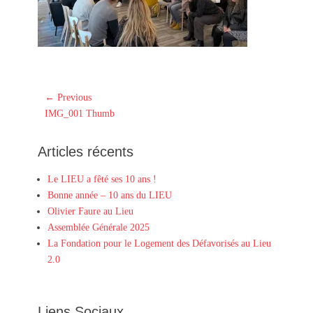
Navigation
← Previous
Previous
de
IMG_001 Thumb
post:
l’article
Articles récents
Le LIEU a fêté ses 10 ans !
Bonne année – 10 ans du LIEU
Olivier Faure au Lieu
Assemblée Générale 2025
La Fondation pour le Logement des Défavorisés au Lieu
2.0
Liens Sociaux