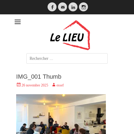
Facebook
Email
LinkedIn
Instagram
LE LIEU
Search
for:
IMG_001 Thumb
Posted
Author
26 novembre 2025
essef
on