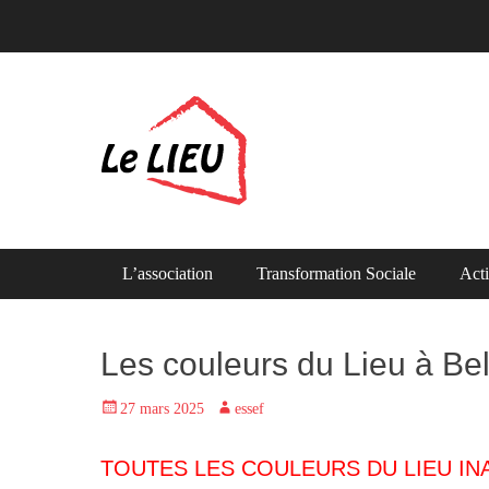
LE LIEU
Primary Menu
Skip
L’association
Transformation Sociale
Acti
to
content
Les couleurs du Lieu à Bel
Posted
Author
27 mars 2025
essef
on
TOUTES LES COULEURS DU LIEU I