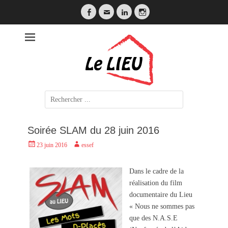
Facebook
Email
LinkedIn
Instagram
LE LIEU
Search
for:
Soirée SLAM du 28 juin 2016
Posted
Author
23 juin 2016
essef
on
Dans le cadre de la
réalisation du film
documentaire du Lieu
« Nous ne sommes pas
que des N.A.S.E