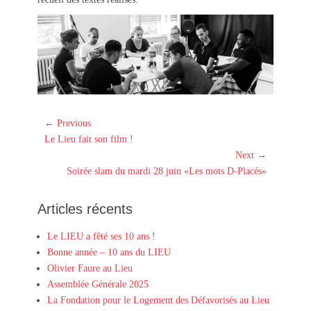
Navigation
← Previous
Previous
de
Le Lieu fait son film !
post:
Next →
l’article
Next
Soirée slam du mardi 28 juin «Les mots D-Placés»
post:
Articles récents
Le LIEU a fêté ses 10 ans !
Bonne année – 10 ans du LIEU
Olivier Faure au Lieu
Assemblée Générale 2025
La Fondation pour le Logement des Défavorisés au Lieu