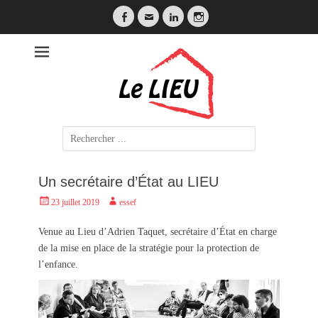
Facebook
Email
LinkedIn
Instagram
LE LIEU
Search
for:
Un secrétaire d’État au LIEU
Posted
Author
23 juillet 2019
essef
on
Venue au Lieu d’Adrien Taquet, secrétaire d’État en charge
de la mise en place de la stratégie pour la protection de
l’enfance.