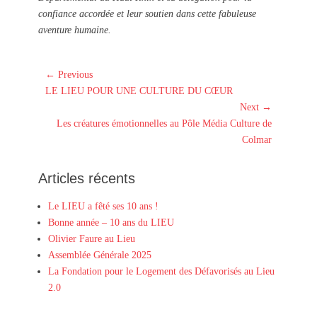
confiance accordée et leur soutien dans cette fabuleuse
aventure humaine.
Navigation
← Previous
Previous
de
LE LIEU POUR UNE CULTURE DU CŒUR
post:
Next →
l’article
Next
Les créatures émotionnelles au Pôle Média Culture de
post:
Colmar
Articles récents
Le LIEU a fêté ses 10 ans !
Bonne année – 10 ans du LIEU
Olivier Faure au Lieu
Assemblée Générale 2025
La Fondation pour le Logement des Défavorisés au Lieu
2.0